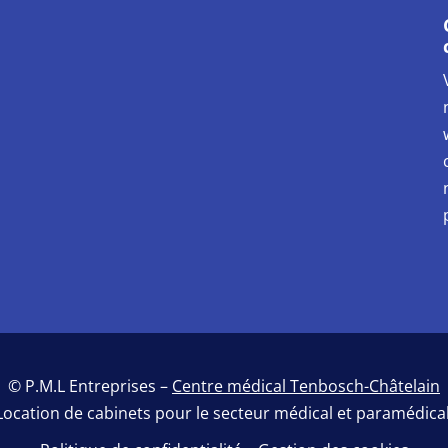
© P.M.L Entreprises –
Centre médical Tenbosch-Châtelain
Location de cabinets pour le secteur médical et paramédical